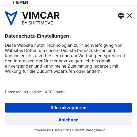
THEMEN
Unfallverhütungsvorschriften
UVV PRÜFUNG VON LKW
Ressourcen bleiben formularbasiert, wie auf der aktuellen
Website.
Formular öffnen
MEHR DAZU
Weitere Inhalte passend zu diesem Thema.
Beiträge öffnen
VERWANDTE BEITRÄGE
Z-RESSOURCENBEREICH
UVV Checkliste zur täglichen Fahrzeugkontrolle